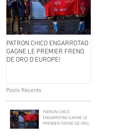
PATRON CHICO ENGARROTAO
Naissances 20
GAGNE LE PREMIER FRENO
DE ORO D'EUROPE!
Posts Récents
PATRON CHICO
ENGARROTAO GAGNE LE
PREMIER FRENO DE ORO
D'EUROPE!