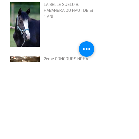
LA BELLE SUELO B.
HABANERA DU HAUT DE SES
1 AN!
2ème CONCOURS NRHA
POUR PATRON CHICO
ENGARROTAO
PREMIERE PARTICIPATION
D'UN CRIOLLO À DES
CONCOURS NRHA: Patron
Chico Engarrotao écrit une
page
PAILLETTES CONGELÉ
DISPONIBLES À PARTIR DU
MOIS D'AVRIL 2018