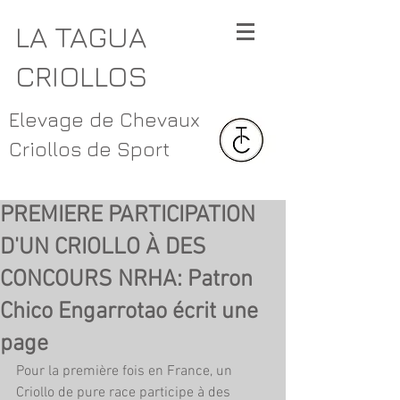
LA TAGUA
CRIOLLOS
Elevage de Chevaux
Criollos de Sport
PREMIERE PARTICIPATION
D'UN CRIOLLO À DES
CONCOURS NRHA: Patron
Chico Engarrotao écrit une
page
Pour la première fois en France, un 
Criollo de pure race participe à des 